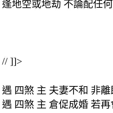
逢地空或地劫 不論配任何
// ]]>
遇 四煞 主 夫妻不和 非
遇 四煞 主 倉促成婚 若