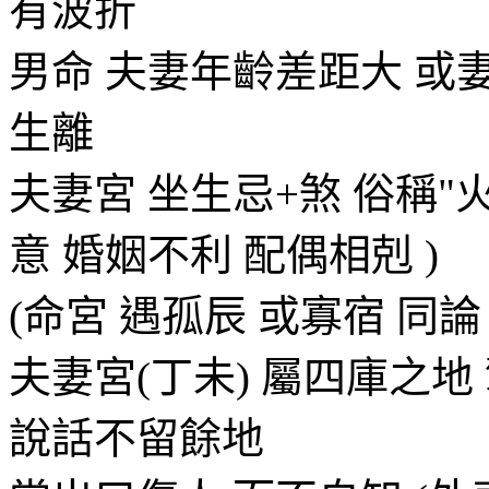
有波折
男命 夫妻年齡差距大 或
生離
夫妻宮 坐生忌+煞 俗稱"火
意 婚姻不利 配偶相剋 )
(命宮 遇孤辰 或寡宿 同論 
夫妻宮(丁未) 屬四庫之地
說話不留餘地