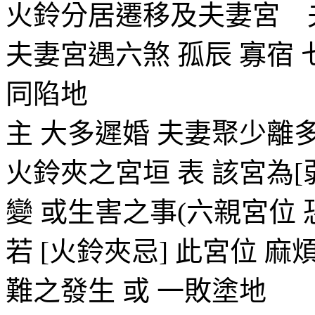
火鈴分居遷移及夫妻宮 
夫妻宮遇六煞 孤辰 寡宿 七
同陷地
主 大多遲婚 夫妻聚少離
火鈴夾之宮垣 表 該宮為[
變 或生害之事(六親宮位 
若 [火鈴夾忌] 此宮位 
難之發生 或 一敗塗地