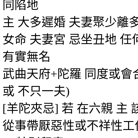
同陷地
主 大多遲婚 夫妻聚少離
女命 夫妻宮 忌坐丑地 任
有實無名
武曲天府+陀羅 同度或會合
或 不只一夫)
[羊陀夾忌] 若 在六親 
從事帶厭惡性或不祥性工