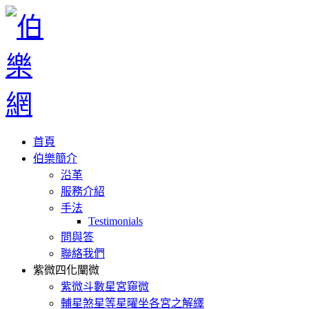
首頁
伯樂簡介
沿革
服務介紹
手法
Testimonials
問與答
聯絡我們
紫微四化闡微
紫微斗數星宮窺微
輔星煞星等星曜坐各宮之解繹