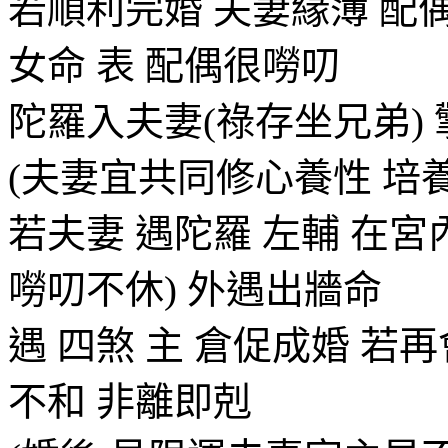
若順利完婚 夫妻緣薄 配
女命 表 配偶很嘮叨
陀羅入夫妻(祿存坐兄弟)
(夫妻宜共同修心養性 培
若夫妻 遇陀羅 左輔 在宮
嘮叨不休) 外遇出牆命
遇 四煞 主 倉促成婚 若
不和 非離即剋