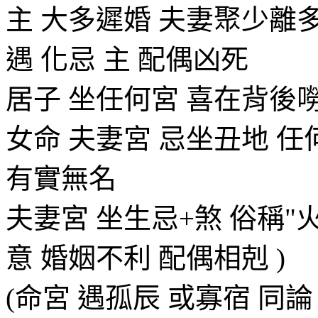
主 大多遲婚 夫妻聚少離
遇 化忌 主 配偶凶死
居子 坐任何宮 喜在背後
女命 夫妻宮 忌坐丑地 任
有實無名
夫妻宮 坐生忌+煞 俗稱"火
意 婚姻不利 配偶相剋 )
(命宮 遇孤辰 或寡宿 同論 