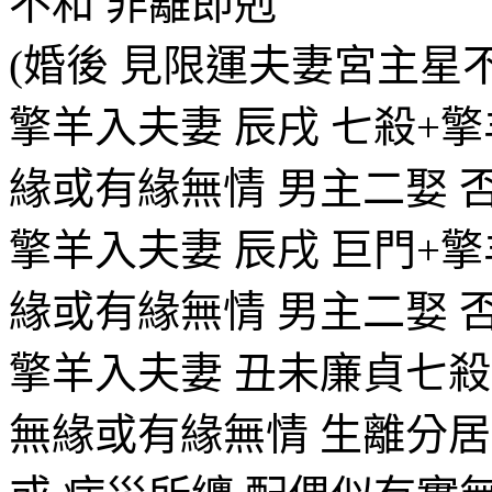
不和 非離即剋
(婚後 見限運夫妻宮主星不
擎羊入夫妻 辰戌 七殺+擎
緣或有緣無情 男主二娶 否
擎羊入夫妻 辰戌 巨門+擎
緣或有緣無情 男主二娶 否
擎羊入夫妻 丑未廉貞七殺
無緣或有緣無情 生離分居