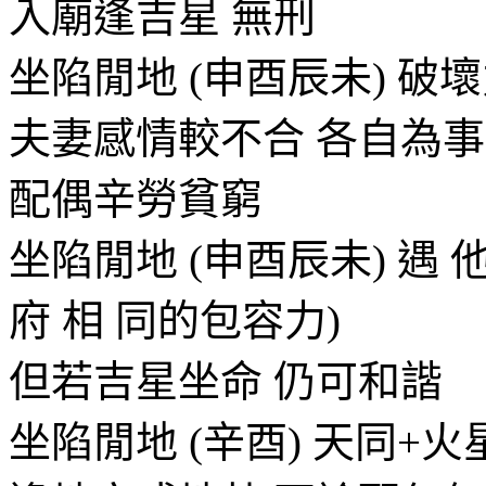
入廟逢吉星 無刑
坐陷閒地 (申酉辰未) 破
夫妻感情較不合 各自為
配偶辛勞貧窮
坐陷閒地 (申酉辰未) 遇
府 相 同的包容力)
但若吉星坐命 仍可和諧
坐陷閒地 (辛酉) 天同+火