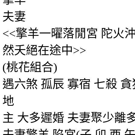
夫妻
<<擎羊一曜落閒宮 陀火
然夭絕在途中>>
(桃花組合)
遇六煞 孤辰 寡宿 七殺 貪
地
主 大多遲婚 夫妻聚少離
夫妻擎羊 陷宮(子 卯 酉 