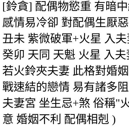
[鈴貪] 配偶物慾重 有暗
感情易冷卻 對配偶生厭
丑未 紫微破軍+火星 入夫
癸卯 天同 天魁 火星 入夫
若火鈴夾夫妻 此格對婚姻
戰速結的戀情 易有諸多阻
夫妻宮 坐生忌+煞 俗稱"火
意 婚姻不利 配偶相剋 )