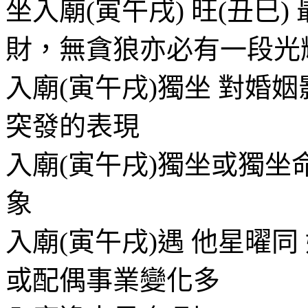
坐入廟(寅午戌) 旺(丑巳)
財，無貪狼亦必有一段光
入廟(寅午戌)獨坐 對婚
突發的表現
入廟(寅午戌)獨坐或獨坐
象
入廟(寅午戌)遇 他星曜
或配偶事業變化多