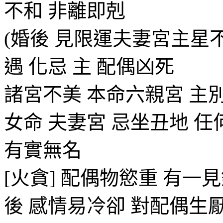
不和 非離即剋
(婚後 見限運夫妻宮主星不
遇 化忌 主 配偶凶死
諸宮不美 本命六親宮 主別
女命 夫妻宮 忌坐丑地 任
有實無名
[火貪] 配偶物慾重 有一
後 感情易冷卻 對配偶生