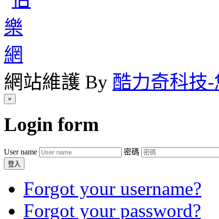
網站維護 By
酷力奇科技
×
Login
form
User name
密碼
登入
Forgot your username?
Forgot your password?