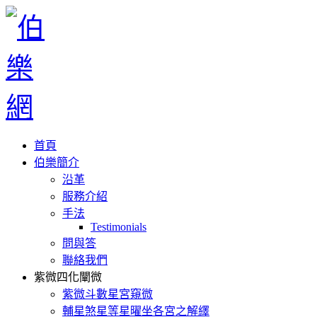
首頁
伯樂簡介
沿革
服務介紹
手法
Testimonials
問與答
聯絡我們
紫微四化闡微
紫微斗數星宮窺微
輔星煞星等星曜坐各宮之解繹