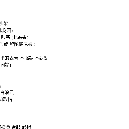
吵架
此為因)
吵架 (此為果)
 或 燒陀羅尼被 )
在乎的表現 不協調 不對勁
同論)
苦
平白浪費
不知珍惜
可投資 合夥 必損