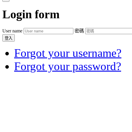
Login
form
User name
密碼
登入
Forgot your username?
Forgot your password?