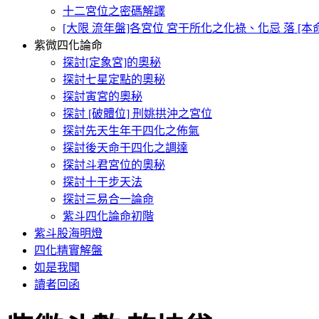
十二宮位之密碼解譯
[大限 流年盤]各宮位 宮干所化之化祿、化忌 落 [
紫微四化論命
探討[定象宮]的奧秘
探討七星定點的奧秘
探討寅宮的奧秘
探討 [破體位] 刑姚拱沖之宮位
探討先天生年干四化之佈氣
探討後天命干四化之調達
探討斗君宮位的奧秘
探討十干步天法
探討三易合一論命
紫斗四化論命初階
紫斗股海明燈
四化精實解盤
如是我聞
讀者回函