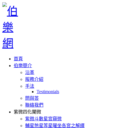
首頁
伯樂簡介
沿革
服務介紹
手法
Testimonials
問與答
聯絡我們
紫微四化闡微
紫微斗數星宮窺微
輔星煞星等星曜坐各宮之解繹