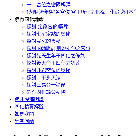
十二宮位之密碼解譯
[大限 流年盤]各宮位 宮干所化之化祿、化忌 落 [
紫微四化論命
探討[定象宮]的奧秘
探討七星定點的奧秘
探討寅宮的奧秘
探討 [破體位] 刑姚拱沖之宮位
探討先天生年干四化之佈氣
探討後天命干四化之調達
探討斗君宮位的奧秘
探討十干步天法
探討三易合一論命
紫斗四化論命初階
紫斗股海明燈
四化精實解盤
如是我聞
讀者回函