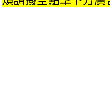
煩請撥空點擊下方廣